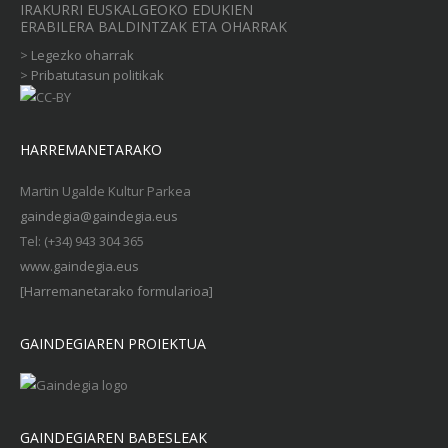
IRAKURRI EUSKALGEOKO EDUKIEN
ERABILERA BALDINTZAK ETA OHARRAK
>
Legezko oharrak
>
Pribatutasun politikak
HARREMANETARAKO
Martin Ugalde Kultur Parkea
gaindegia@gaindegia.eus
Tel: (+34) 943 304 365
www.gaindegia.eus
[Harremanetarako formularioa]
GAINDEGIAREN PROIEKTUA
GAINDEGIAREN BABESLEAK