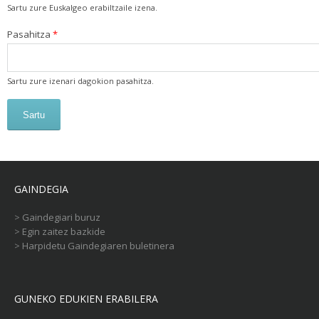
Sartu zure Euskalgeo erabiltzaile izena.
Pasahitza
*
Sartu zure izenari dagokion pasahitza.
GAINDEGIA
>
Gaindegiari buruz
>
Egin zaitez bazkide
>
Harpidetu Gaindegiaren buletinera
GUNEKO EDUKIEN ERABILERA