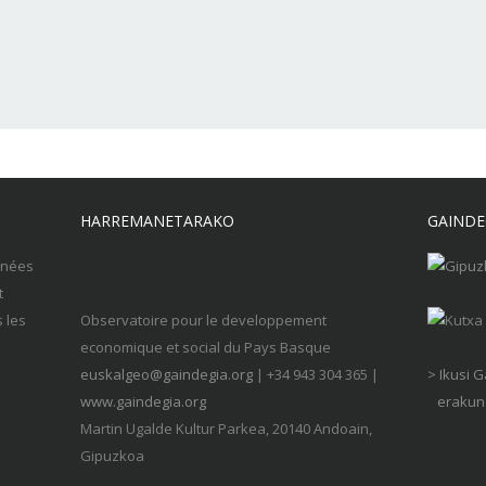
HARREMANETARAKO
GAINDE
nnées
t
s les
Observatoire pour le developpement
economique et social du Pays Basque
euskalgeo@gaindegia.org
| +34 943 304 365 |
> Ikusi 
www.gaindegia.org
erakund
Martin Ugalde Kultur Parkea, 20140 Andoain,
Gipuzkoa