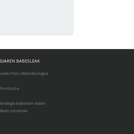
GIAREN BABESLEAK
Gaindegia babesten duten
een zerrenda