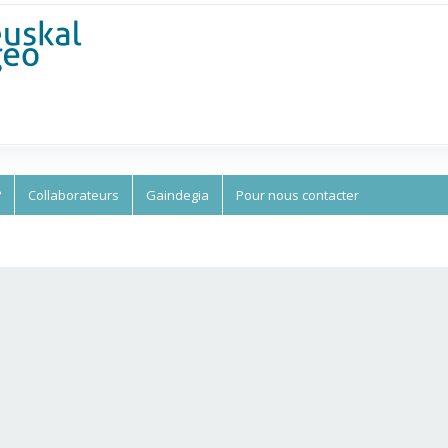
Aller au
contenu
principal
?
Collaborateurs
Gaindegia
Pour nous contacter