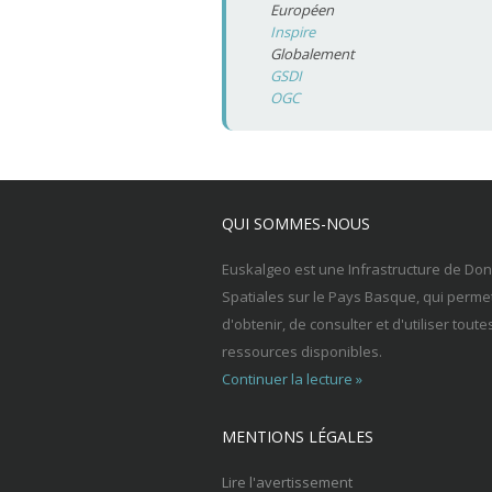
Européen
Inspire
Globalement
GSDI
OGC
QUI SOMMES-NOUS
Euskalgeo est une Infrastructure de Do
Spatiales sur le Pays Basque, qui perme
d'obtenir, de consulter et d'utiliser toute
ressources disponibles.
Continuer la lecture »
MENTIONS LÉGALES
Lire l'avertissement