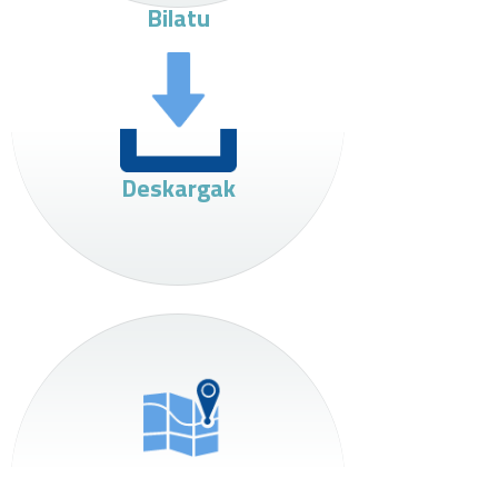
Bilatu
Deskargak