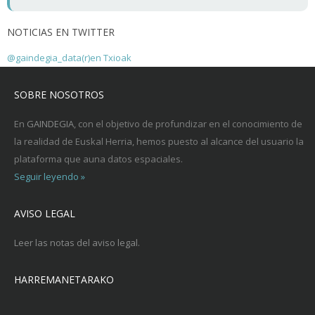
NOTICIAS EN TWITTER
@gaindegia_data(r)en Txioak
SOBRE NOSOTROS
En
GAINDEGIA
, con el objetivo de profundizar en el conocimiento de
la realidad de Euskal Herria, hemos puesto al alcance del usuario la
plataforma que auna datos espaciales.
Seguir leyendo »
AVISO LEGAL
Leer las notas del aviso legal.
HARREMANETARAKO