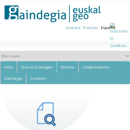
Euskalgeo
Skip to
main
content
Euskara
Français
Español
Inicio
Qué es Euskalgeo
Noticias
Colaboradores
Gaindegia
Contacto