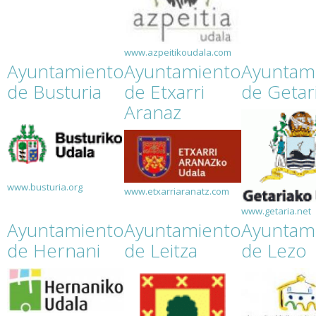
www.azpeitikoudala.com
Ayuntamiento
Ayuntamiento
Ayuntam
de Busturia
de Etxarri
de Getar
Aranaz
www.busturia.org
www.etxarriaranatz.com
www.getaria.net
Ayuntamiento
Ayuntamiento
Ayuntam
de Hernani
de Leitza
de Lezo