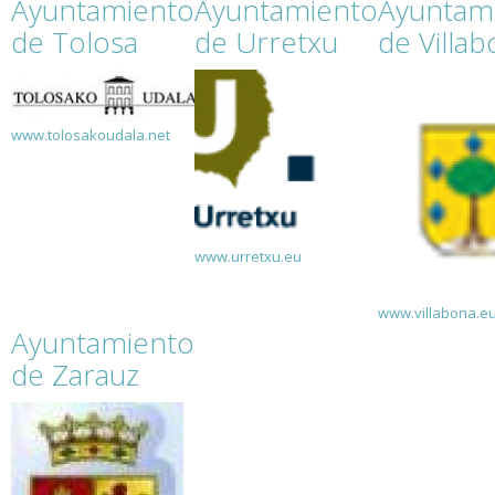
Ayuntamiento
Ayuntamiento
Ayuntam
de Tolosa
de Urretxu
de Villa
www.tolosakoudala.net
www.urretxu.eu
www.villabona.e
Ayuntamiento
de Zarauz