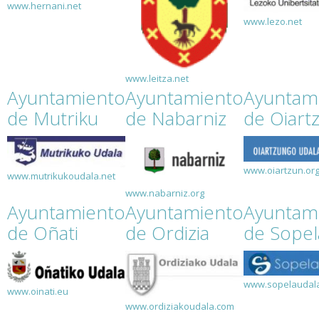
www.hernani.net
www.lezo.net
www.leitza.net
Ayuntamiento
Ayuntamiento
Ayuntam
de Mutriku
de Nabarniz
de Oiart
www.oiartzun.or
www.mutrikukoudala.net
www.nabarniz.org
Ayuntamiento
Ayuntamiento
Ayuntam
de Oñati
de Ordizia
de Sopel
www.sopelaudala
www.oinati.eu
www.ordiziakoudala.com