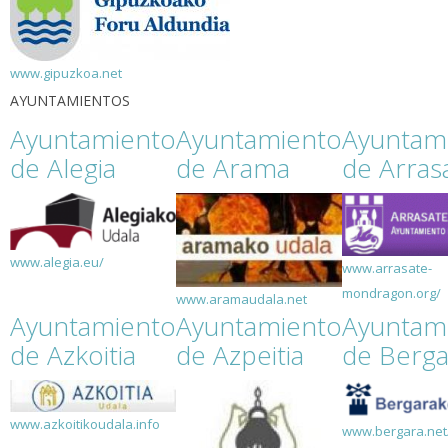
www.gipuzkoa.net
AYUNTAMIENTOS
Ayuntamiento
Ayuntamiento
Ayuntam
de Alegia
de Arama
de Arras
www.alegia.eu/
www.arrasate-
mondragon.org/
www.aramaudala.net
Ayuntamiento
Ayuntamiento
Ayuntam
de Azkoitia
de Azpeitia
de Berga
www.azkoitikoudala.info
www.bergara.net