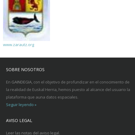
www.zarautz.org
SOBRE NOSOTROS
En
GAINDEGIA
, con el objetivo de profundizar en el conocimiento de
la realidad de Euskal Herria, hemos puesto al alcance del usuario la
plataforma que auna datos espaciales.
Seguir leyendo »
AVISO LEGAL
Leer las notas del aviso legal.