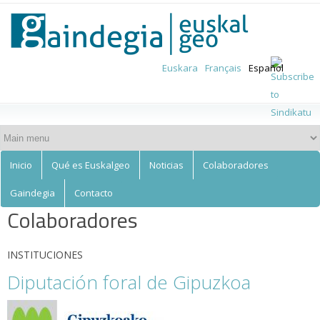
Euskalgeo
Skip to
main
content
Euskara
Français
Español
Inicio
Qué es Euskalgeo
Noticias
Colaboradores
Gaindegia
Contacto
Colaboradores
INSTITUCIONES
Diputación foral de Gipuzkoa