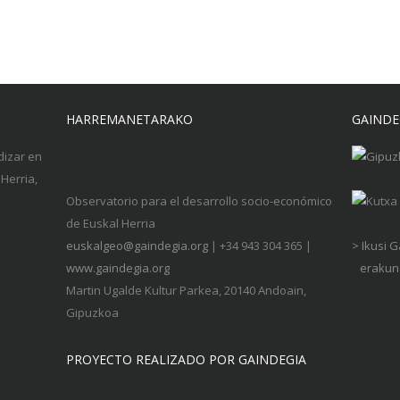
HARREMANETARAKO
GAINDE
dizar en
Herria,
Observatorio para el desarrollo socio-económico
de Euskal Herria
euskalgeo@gaindegia.org
| +34 943 304 365 |
> Ikusi 
www.gaindegia.org
erakund
Martin Ugalde Kultur Parkea, 20140 Andoain,
Gipuzkoa
PROYECTO REALIZADO POR GAINDEGIA