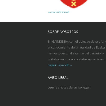
www.leitza.net
SOBRE NOSOTROS
En
GAINDEGIA
, con el objetivo de profun
el conocimiento de la realidad de Euskal 
hemos puesto al alcance del usuario la
plataforma que auna datos espaciales.
Seguir leyendo »
AVISO LEGAL
Leer las notas del aviso legal.