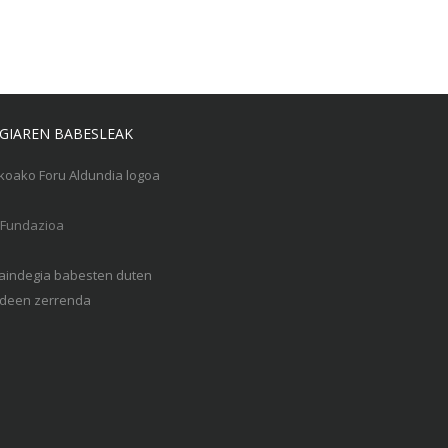
GIAREN BABESLEAK
Gaindegia babesten duten
een zerrenda