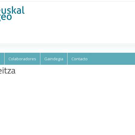
Skip to
main
content
s
Colaboradores
Gaindegia
Contacto
itza