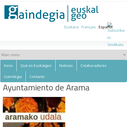
Euskalgeo
Skip to
main
content
Euskara
Français
Español
Inicio
Qué es Euskalgeo
Noticias
Colaboradores
Gaindegia
Contacto
Ayuntamiento de Arama