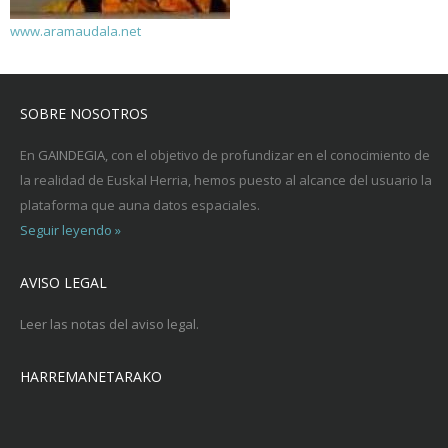
www.aramaudala.net
SOBRE NOSOTROS
En
GAINDEGIA
, con el objetivo de profundizar en el conocimiento de
la realidad de Euskal Herria, hemos puesto al alcance del usuario la
plataforma que auna datos espaciales.
Seguir leyendo »
AVISO LEGAL
Leer las notas del aviso legal.
HARREMANETARAKO