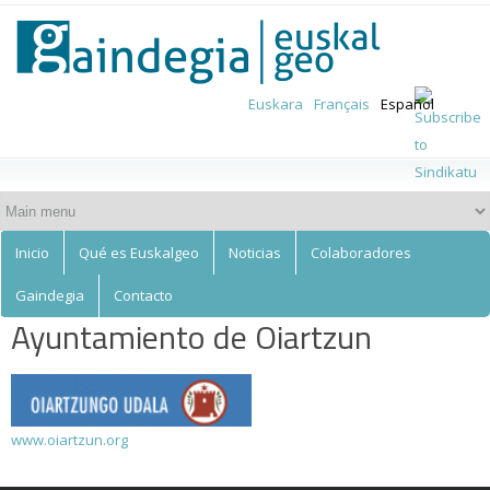
Euskalgeo
Skip to
main
content
Euskara
Français
Español
Inicio
Qué es Euskalgeo
Noticias
Colaboradores
Gaindegia
Contacto
Ayuntamiento de Oiartzun
www.oiartzun.org