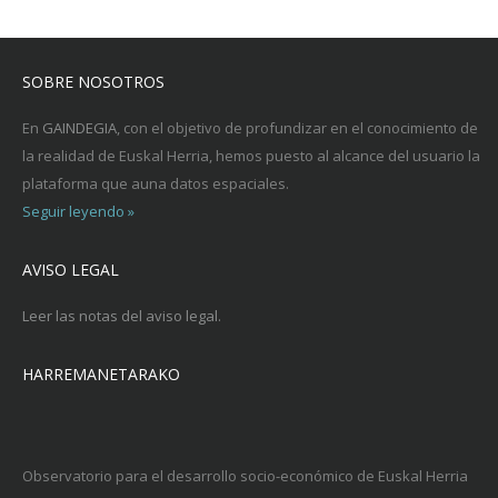
SOBRE NOSOTROS
En
GAINDEGIA
, con el objetivo de profundizar en el conocimiento de
la realidad de Euskal Herria, hemos puesto al alcance del usuario la
plataforma que auna datos espaciales.
Seguir leyendo »
AVISO LEGAL
Leer las notas del aviso legal.
HARREMANETARAKO
Observatorio para el desarrollo socio-económico de Euskal Herria