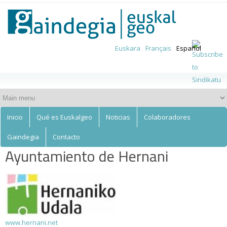
Euskalgeo
Skip to
main
content
Euskara
Français
Español
Inicio
Qué es Euskalgeo
Noticias
Colaboradores
Gaindegia
Contacto
Ayuntamiento de Hernani
www.hernani.net