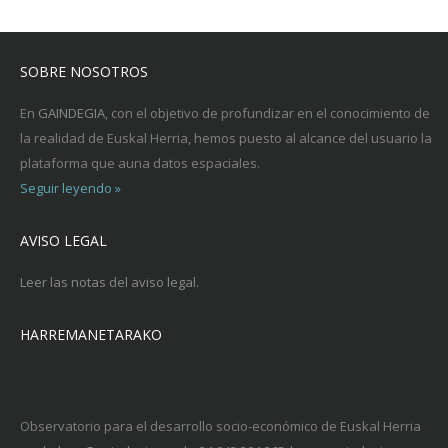
SOBRE NOSOTROS
En
GAINDEGIA
, con el objetivo de profundizar en el conocimiento de
la realidad de Euskal Herria, hemos puesto al alcance del usuario la
plataforma que auna datos espaciales.
Seguir leyendo »
AVISO LEGAL
Leer las notas del aviso legal.
HARREMANETARAKO
Observatorio para el desarrollo socio-económico de Euskal Herria