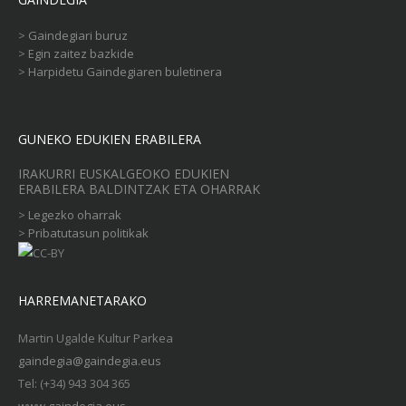
>
Gaindegiari buruz
>
Egin zaitez bazkide
>
Harpidetu Gaindegiaren buletinera
GUNEKO EDUKIEN ERABILERA
IRAKURRI EUSKALGEOKO EDUKIEN
ERABILERA BALDINTZAK ETA OHARRAK
>
Legezko oharrak
>
Pribatutasun politikak
HARREMANETARAKO
Martin Ugalde Kultur Parkea
gaindegia@gaindegia.eus
Tel: (+34) 943 304 365