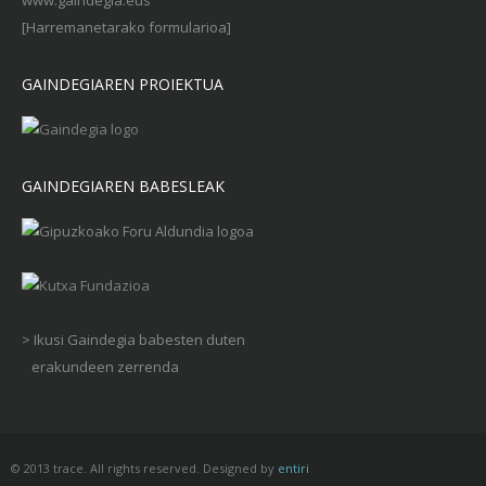
www.gaindegia.eus
[Harremanetarako formularioa]
GAINDEGIAREN PROIEKTUA
GAINDEGIAREN BABESLEAK
> Ikusi Gaindegia babesten duten
erakundeen zerrenda
© 2013 trace. All rights reserved. Designed by
entiri