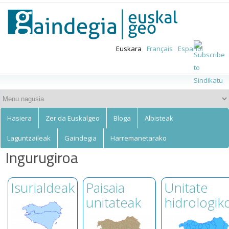
Euskalgeo
Skip to
main
content
Euskara
Français
Español
Hasiera
Zer da Euskalgeo
Bloga
Albisteak
Laguntzaileak
Gaindegia
Harremanetarako
Ingurugiroa
Isurialdeak
Paisaia
Unitate
unitateak
hidrologik