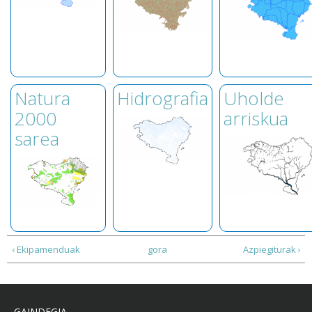
Natura
Hidrografia
Uholde
2000
arriskua
sarea
‹ Ekipamenduak
gora
Azpiegiturak ›
GAINDEGIA