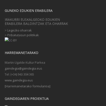
GUNEKO EDUKIEN ERABILERA
IRAKURRI EUSKALGEOKO EDUKIEN
ERABILERA BALDINTZAK ETA OHARRAK
>
Legezko oharrak
>
Pribatutasun politikak
HARREMANETARAKO
Martin Ugalde Kultur Parkea
gaindegia@gaindegia.eus
Tel: (+34) 943 304 365
www.gaindegia.eus
[Harremanetarako formularioa]
GAINDEGIAREN PROIEKTUA