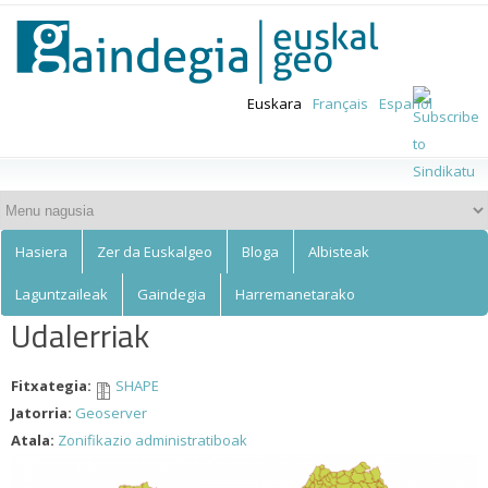
Euskalgeo
Skip to
main
content
Euskara
Français
Español
Hasiera
Zer da Euskalgeo
Bloga
Albisteak
Laguntzaileak
Gaindegia
Harremanetarako
Udalerriak
Fitxategia:
SHAPE
Jatorria:
Geoserver
Atala:
Zonifikazio administratiboak