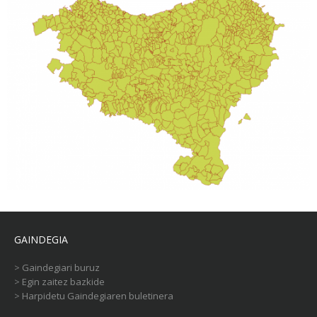
GAINDEGIA
>
Gaindegiari buruz
>
Egin zaitez bazkide
>
Harpidetu Gaindegiaren buletinera