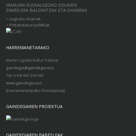
IRAKURRI EUSKALGEOKO EDUKIEN
ERABILERA BALDINTZAK ETA OHARRAK
>
Legezko oharrak
>
Pribatutasun politikak
HARREMANETARAKO
Martin Ugalde Kultur Parkea
gaindegia@gaindegia.eus
Tel: (+34) 943 304 365
www.gaindegia.eus
[Harremanetarako formularioa]
GAINDEGIAREN PROIEKTUA
GAINDEGIAREN BABESLEAK