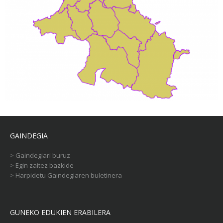
GAINDEGIA
>
Gaindegiari buruz
>
Egin zaitez bazkide
>
Harpidetu Gaindegiaren buletinera
GUNEKO EDUKIEN ERABILERA