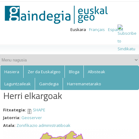
Euskalgeo
Skip to
main
content
Euskara
Français
Español
Hasiera
Zer da Euskalgeo
Bloga
Albisteak
Laguntzaileak
Gaindegia
Harremanetarako
Herri elkargoak
Fitxategia:
SHAPE
Jatorria:
Geoserver
Atala:
Zonifikazio administratiboak