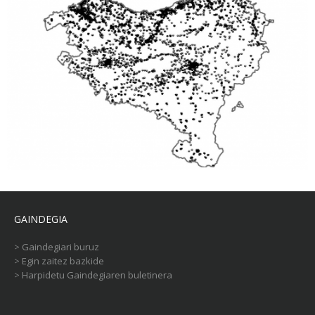
GAINDEGIA
>
Gaindegiari buruz
>
Egin zaitez bazkide
>
Harpidetu Gaindegiaren buletinera