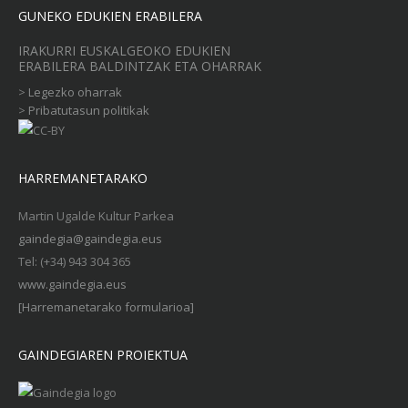
GUNEKO EDUKIEN ERABILERA
IRAKURRI EUSKALGEOKO EDUKIEN
ERABILERA BALDINTZAK ETA OHARRAK
>
Legezko oharrak
>
Pribatutasun politikak
HARREMANETARAKO
Martin Ugalde Kultur Parkea
gaindegia@gaindegia.eus
Tel: (+34) 943 304 365
www.gaindegia.eus
[Harremanetarako formularioa]
GAINDEGIAREN PROIEKTUA