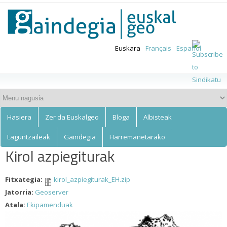
Euskalgeo
Skip to
main
content
Euskara
Français
Español
Hasiera
Zer da Euskalgeo
Bloga
Albisteak
Laguntzaileak
Gaindegia
Harremanetarako
Kirol azpiegiturak
Fitxategia:
kirol_azpiegiturak_EH.zip
Jatorria:
Geoserver
Atala:
Ekipamenduak