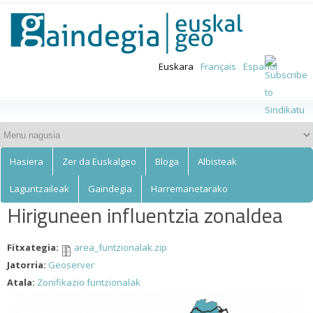
Euskalgeo
Skip to
main
content
Euskara
Français
Español
Hasiera
Zer da Euskalgeo
Bloga
Albisteak
Laguntzaileak
Gaindegia
Harremanetarako
Hiriguneen influentzia zonaldea
Fitxategia:
area_funtzionalak.zip
Jatorria:
Geoserver
Atala:
Zonifikazio funtzionalak