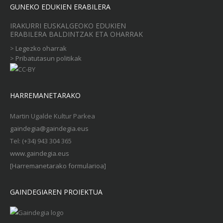
GUNEKO EDUKIEN ERABILERA
IRAKURRI EUSKALGEOKO EDUKIEN
ERABILERA BALDINTZAK ETA OHARRAK
>
Legezko oharrak
>
Pribatutasun politikak
HARREMANETARAKO
Martin Ugalde Kultur Parkea
gaindegia@gaindegia.eus
Tel: (+34) 943 304 365
www.gaindegia.eus
[Harremanetarako formularioa]
GAINDEGIAREN PROIEKTUA