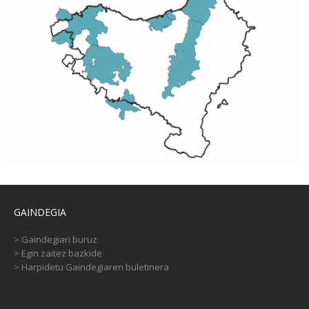
GAINDEGIA
>
Gaindegiari buruz
>
Egin zaitez bazkide
>
Harpidetu Gaindegiaren buletinera