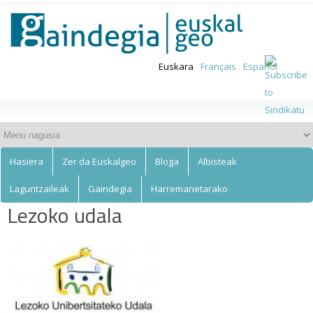
Euskalgeo
Skip to
main
content
Euskara
Français
Español
Hasiera
Zer da Euskalgeo
Bloga
Albisteak
Laguntzaileak
Gaindegia
Harremanetarako
Lezoko udala