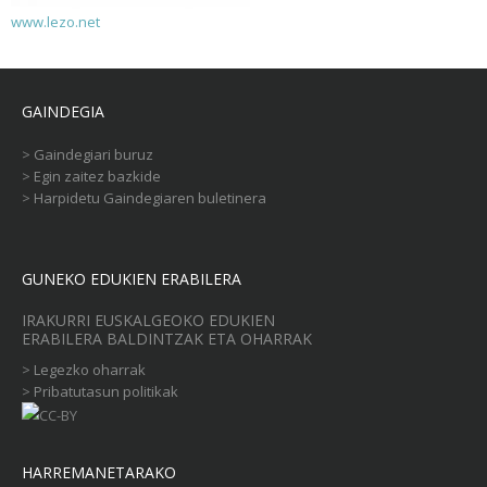
www.lezo.net
GAINDEGIA
>
Gaindegiari buruz
>
Egin zaitez bazkide
>
Harpidetu Gaindegiaren buletinera
GUNEKO EDUKIEN ERABILERA
IRAKURRI EUSKALGEOKO EDUKIEN
ERABILERA BALDINTZAK ETA OHARRAK
>
Legezko oharrak
>
Pribatutasun politikak
HARREMANETARAKO