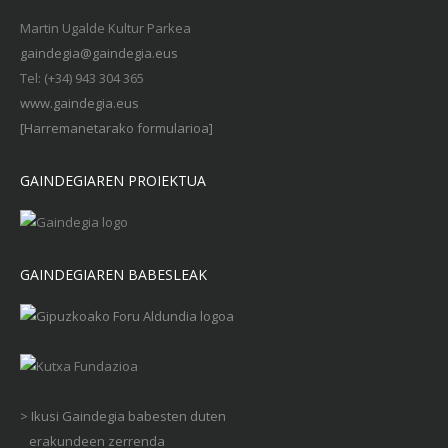
Martin Ugalde Kultur Parkea
gaindegia@gaindegia.eus
Tel: (+34) 943 304 365
www.gaindegia.eus
[Harremanetarako formularioa]
GAINDEGIAREN PROIEKTUA
GAINDEGIAREN BABESLEAK
> Ikusi Gaindegia babesten duten
erakundeen zerrenda