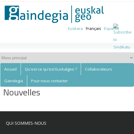
Euskalgeo
Aller au
contenu
principal
Euskara
Français
Español
Accueil
Qu'est-ce qu'est Euskalgeo ?
Collaborateurs
Gaindegia
Pour nous contacter
Nouvelles
QUI SOMMES-NOUS