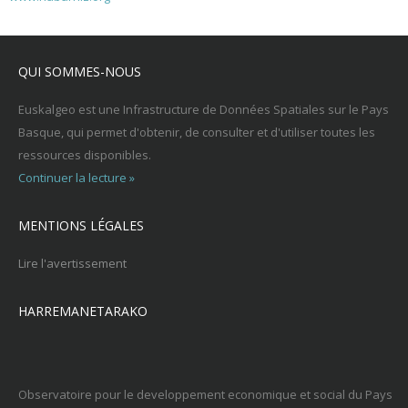
QUI SOMMES-NOUS
Euskalgeo est une Infrastructure de Données Spatiales sur le Pays
Basque, qui permet d'obtenir, de consulter et d'utiliser toutes les
ressources disponibles.
Continuer la lecture »
MENTIONS LÉGALES
Lire l'avertissement
HARREMANETARAKO
Observatoire pour le developpement economique et social du Pays