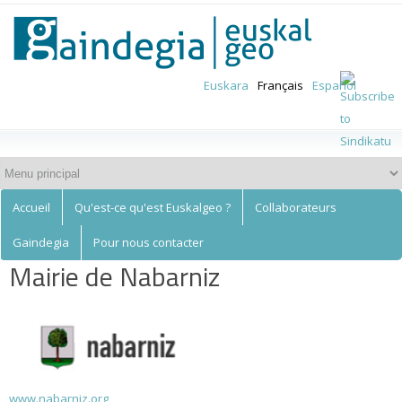
Euskalgeo
Aller au
contenu
principal
Euskara
Français
Español
Accueil
Qu'est-ce qu'est Euskalgeo ?
Collaborateurs
Gaindegia
Pour nous contacter
Mairie de Nabarniz
www.nabarniz.org