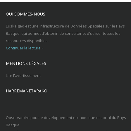
QUI SOMMES-NOUS
Euskalgeo est une Infrastructure de Données Spatiales sur le Pays
Basque, qui permet d'obtenir, de consulter et d'utiliser toutes les
ressources disponibles.
Continuer la lecture »
MENTIONS LÉGALES
Lire l'avertissement
HARREMANETARAKO
Observatoire pour le developpement economique et social du Pays
Basque