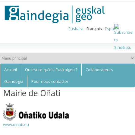
Euskalgeo
Aller au
contenu
principal
Euskara
Français
Español
Accueil
Qu'est-ce qu'est Euskalgeo ?
Collaborateurs
Gaindegia
Pour nous contacter
Mairie de Oñati
www.oinati.eu