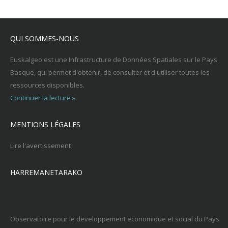
QUI SOMMES-NOUS
Euskalgeo est une Infrastructure de Données Spatiales sur le Pays
Basque, qui permet d'obtenir, de consulter et d'utiliser toutes les
ressources disponibles.
Continuer la lecture »
MENTIONS LÉGALES
Lire l'avertissement
HARREMANETARAKO
Observatoire pour le developpement economique et social du Pays