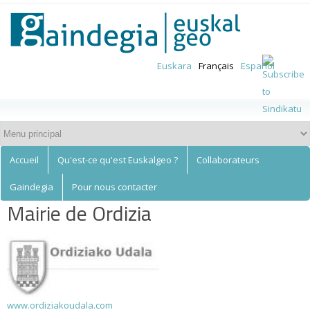
Euskalgeo
Aller au
contenu
principal
Euskara
Français
Español
Accueil
Qu'est-ce qu'est Euskalgeo ?
Collaborateurs
Gaindegia
Pour nous contacter
Mairie de Ordizia
www.ordiziakoudala.com