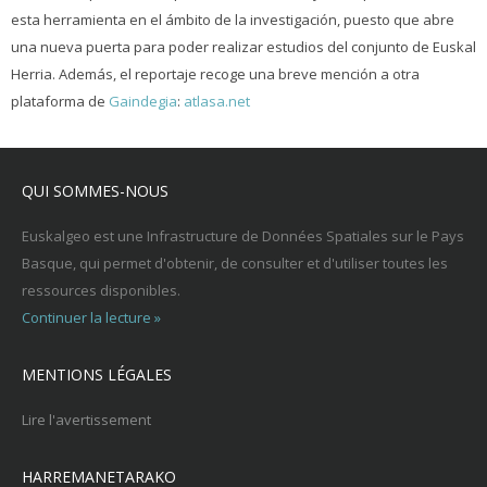
esta herramienta en el ámbito de la investigación, puesto que abre
una nueva puerta para poder realizar estudios del conjunto de Euskal
Herria. Además, el reportaje recoge una breve mención a otra
plataforma de
Gaindegia
:
atlasa.net
QUI SOMMES-NOUS
Euskalgeo est une Infrastructure de Données Spatiales sur le Pays
Basque, qui permet d'obtenir, de consulter et d'utiliser toutes les
ressources disponibles.
Continuer la lecture »
MENTIONS LÉGALES
Lire l'avertissement
HARREMANETARAKO