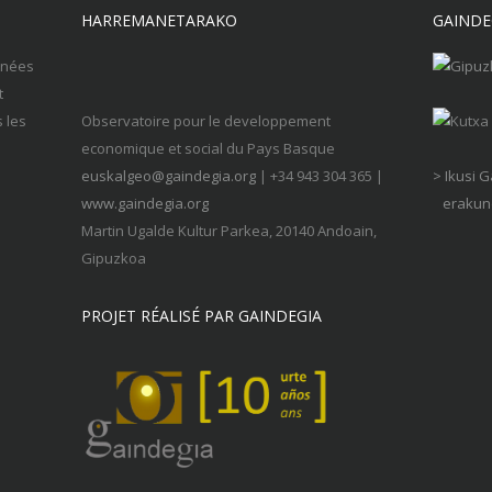
HARREMANETARAKO
GAINDE
nnées
t
s les
Observatoire pour le developpement
economique et social du Pays Basque
euskalgeo@gaindegia.org
| +34 943 304 365 |
> Ikusi 
www.gaindegia.org
erakund
Martin Ugalde Kultur Parkea, 20140 Andoain,
Gipuzkoa
PROJET RÉALISÉ PAR GAINDEGIA