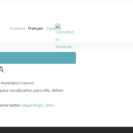
Euskara
Français
Español
A
 municipios vascos.
ara visualizarlos; para ello, debes
enta twitter:
@gaindegia_data