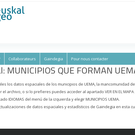
Aller au
contenu
principal
?
Collaborateurs
Gaindegia
Pour nous contacter
ial: MUNICIPIOS QUE FORMAN UEM
iles los datos espaciales de los municipios de UEMA, la mancomunidad de
el archivo, o si lo prefieres puedes acceder al apartado VER EN EL MAPA p
rtado IDIOMAS del menú de la izquierda y elegir MUNICIPIOS UEMA.
ctualizaciones de datos espaciales y estadísticos de Gaindegia en esta cu