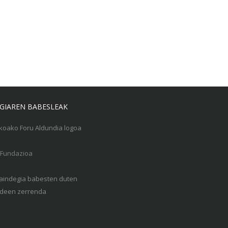
GIAREN BABESLEAK
Gaindegia babesten duten
een zerrenda