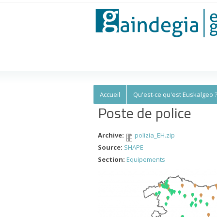
Euskalgeo
Accueil
Qu'est-ce qu'est Euskalgeo 
Poste de police
Archive:
polizia_EH.zip
Source:
SHAPE
Section:
Equipements