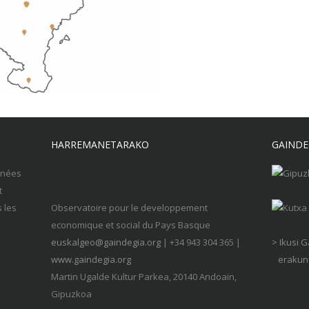
HARREMANETARAKO
GAINDE
nnées
t
s les
Observatoire pour le developpement
economique et social du Pays Basque
euskalgeo@gaindegia.org
| +34 943 304 365 |
> Ikusi 
www.gaindegia.org
erakund
Martin Ugalde Kultur Parkea, 20140 Andoain,
Gipuzkoa