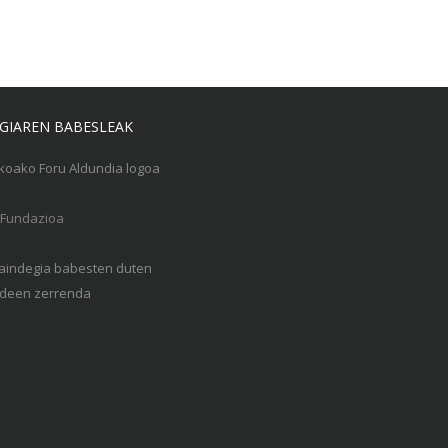
GIAREN BABESLEAK
Gaindegia babesten duten
een zerrenda