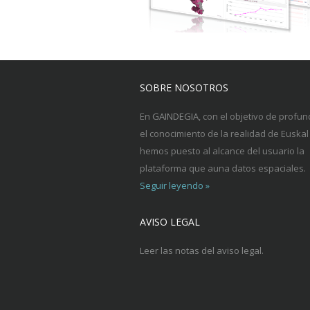
SOBRE NOSOTROS
En
GAINDEGIA
, con el objetivo de profun
el conocimiento de la realidad de Euskal 
hemos puesto al alcance del usuario la
plataforma que auna datos espaciales.
Seguir leyendo »
AVISO LEGAL
Leer las notas del aviso legal.