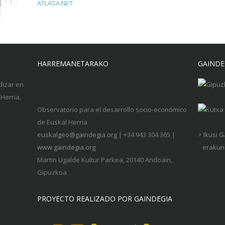
ATLASA.NET
HARREMANETARAKO
GAINDE
dizar en
Herria,
Observatorio para el desarrollo socio-económico
de Euskal Herria
euskalgeo@gaindegia.org
| +34 943 304 365 |
> Ikusi 
www.gaindegia.org
erakund
Martin Ugalde Kultur Parkea, 20140 Andoain,
Gipuzkoa
PROYECTO REALIZADO POR GAINDEGIA