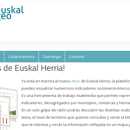
Skip to
main
content
s
Colaboradores
Gaindegia
Contacto
s de Euskal Herria!
Ya está en marcha el nuevo
Atlas
de Euskal Herria, la plataf
puedes visualizar numerosos indicadores socioneconómicos d
Es una herramienta de trabajo multimedia que permite rep
indicadores, desagregados por municipios, comarcas y herria
En un solo golpe de ratón podrás descubrir las distintas realid
tema, el nivel de territorio que quieres consultar y verás la li
que te interese y verás la información reflejada en un mapa y