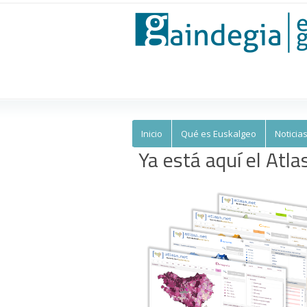
Euskalgeo
Inicio
Qué es Euskalgeo
Noticia
Ya está aquí el Atla