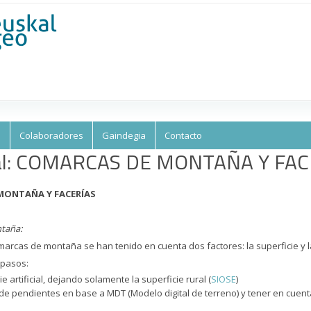
Skip to
main
content
s
Colaboradores
Gaindegia
Contacto
ial: COMARCAS DE MONTAÑA Y FAC
 MONTAÑA Y FACERÍAS
taña:
omarcas de montaña se han tenido en cuenta dos factores: la superficie y la 
 pasos:
ie artificial, dejando solamente la superficie rural (
SIOSE
)
 de pendientes en base a MDT (Modelo digital de terreno) y tener en cue