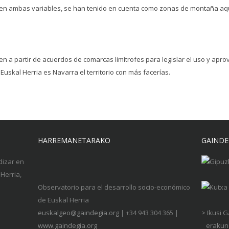
nen ambas variables, se han tenido en cuenta como zonas de montaña aqu
n a partir de acuerdos de comarcas limítrofes para legislar el uso y apro
 Euskal Herria es Navarra el territorio con más facerías.
HARREMANETARAKO
GAINDE
dizar en
Herria,
Observatorio para el desarrollo socio-económico
de Euskal Herria
euskalgeo@gaindegia.org
| +34 943 304 365 |
> Ikusi 
www.gaindegia.org
erakund