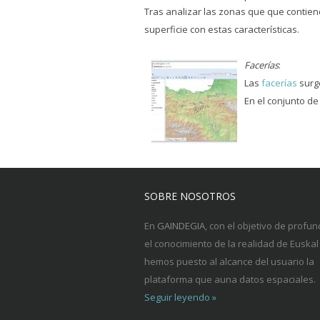
Tras analizar las zonas que que contie
superficie con estas características.
Facerías
:
Las
facerías
surge
En el conjunto de
SOBRE NOSOTROS
En
GAINDEGIA
, con el objetivo de profun
el conocimiento de la realidad de Euskal 
hemos puesto al alcance del usuario la
plataforma que auna datos espaciales.
Seguir leyendo »