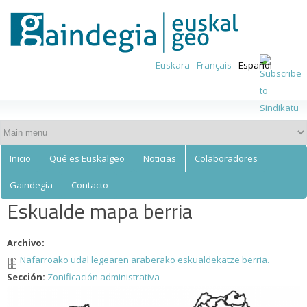
Euskalgeo
Skip to
main
content
Euskara
Français
Español
Inicio
Qué es Euskalgeo
Noticias
Colaboradores
Gaindegia
Contacto
Eskualde mapa berria
Archivo:
Nafarroako udal legearen araberako eskualdekatze berria.
Sección:
Zonificación administrativa