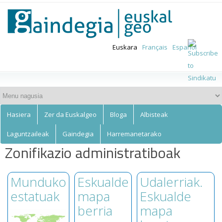
Euskalgeo
Skip to
main
content
Euskara
Français
Español
Hasiera
Zer da Euskalgeo
Bloga
Albisteak
Laguntzaileak
Gaindegia
Harremanetarako
Zonifikazio administratiboak
Munduko
Eskualde
Udalerriak.
estatuak
mapa
Eskualde
berria
mapa