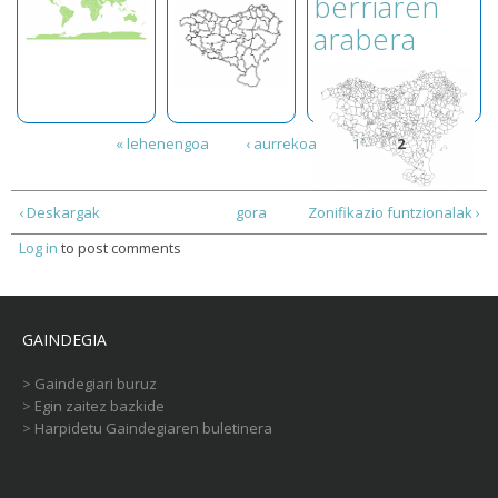
berriaren
arabera
Orriak
« lehenengoa
‹ aurrekoa
1
2
‹ Deskargak
gora
Zonifikazio funtzionalak ›
Log in
to post comments
GAINDEGIA
>
Gaindegiari buruz
>
Egin zaitez bazkide
>
Harpidetu Gaindegiaren buletinera