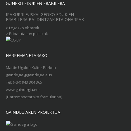
GUNEKO EDUKIEN ERABILERA
IRAKURRI EUSKALGEOKO EDUKIEN
ERABILERA BALDINTZAK ETA OHARRAK
>
Legezko oharrak
>
Pribatutasun politikak
HARREMANETARAKO
Martin Ugalde Kultur Parkea
gaindegia@gaindegia.eus
Tel: (+34) 943 304 365
www.gaindegia.eus
[Harremanetarako formularioa]
GAINDEGIAREN PROIEKTUA