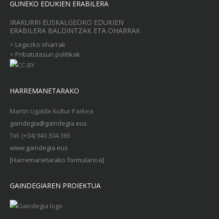
GUNEKO EDUKIEN ERABILERA
IRAKURRI EUSKALGEOKO EDUKIEN
ERABILERA BALDINTZAK ETA OHARRAK
>
Legezko oharrak
>
Pribatutasun politikak
HARREMANETARAKO
Martin Ugalde Kultur Parkea
gaindegia@gaindegia.eus
Tel: (+34) 943 304 365
www.gaindegia.eus
[Harremanetarako formularioa]
GAINDEGIAREN PROIEKTUA