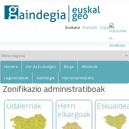
Euskalgeo
Skip to
main
content
Euskara
Français
Español
Hasiera
Zer da Euskalgeo
Bloga
Albisteak
Laguntzaileak
Gaindegia
Harremanetarako
Zonifikazio administratiboak
Udalerriak
Herri
Eskualde
elkargoak