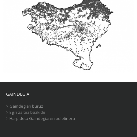
GAINDEGIA
>
Gaindegiari buruz
>
Egin zaitez bazkide
>
Harpidetu Gaindegiaren buletinera