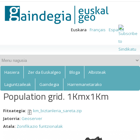
Euskalgeo
Skip to
main
content
Euskara
Français
Español
Hasiera
Zer da Euskalgeo
Bloga
Albisteak
Laguntzaileak
Gaindegia
Harremanetarako
Population grid. 1Kmx1Km
Fitxategia:
km_biztanleria_sareta.zip
Jatorria:
Geoserver
Atala:
Zonifikazio funtzionalak