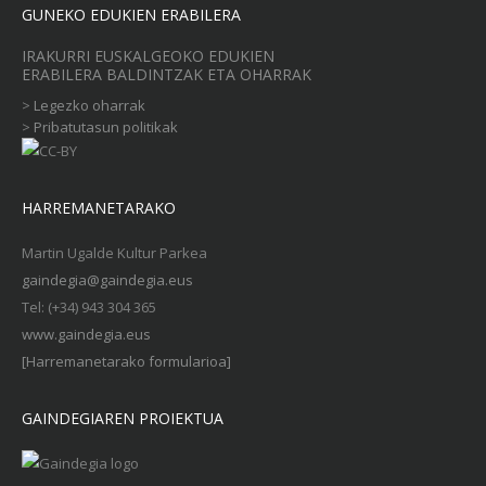
GUNEKO EDUKIEN ERABILERA
IRAKURRI EUSKALGEOKO EDUKIEN
ERABILERA BALDINTZAK ETA OHARRAK
>
Legezko oharrak
>
Pribatutasun politikak
HARREMANETARAKO
Martin Ugalde Kultur Parkea
gaindegia@gaindegia.eus
Tel: (+34) 943 304 365
www.gaindegia.eus
[Harremanetarako formularioa]
GAINDEGIAREN PROIEKTUA