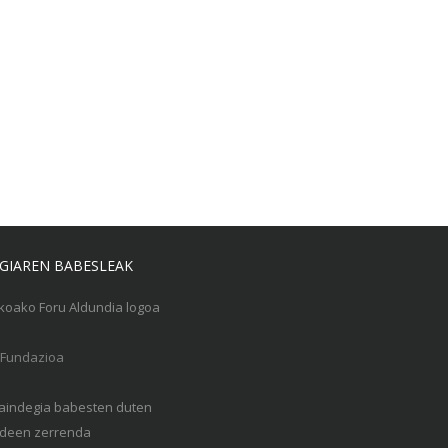
GIAREN BABESLEAK
Gaindegia babesten duten
een zerrenda