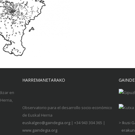
HARREMANETARAKO
GAINDE
dizar en
Herria,
Observatorio para el desarrollo socio-económico
de Euskal Herria
euskalgeo@gaindegia.org
| +34 943 304 365 |
> Ikusi 
www.gaindegia.org
erakund