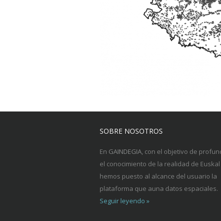
SOBRE NOSOTROS
En
GAINDEGIA
, con el objetivo de profun
el conocimiento de la realidad de Euskal 
hemos puesto al alcance del usuario la
plataforma que auna datos espaciales.
Seguir leyendo »