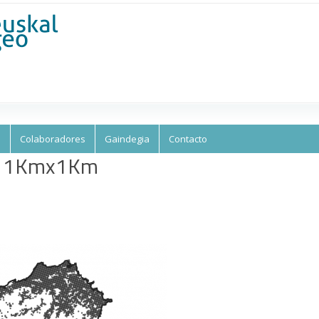
Skip to
main
content
s
Colaboradores
Gaindegia
Contacto
n. 1Kmx1Km