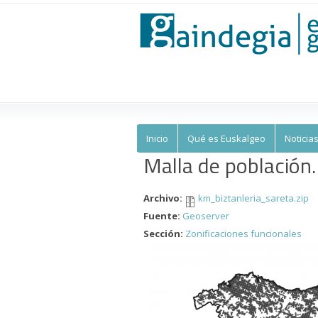
Euskalgeo
Inicio
Qué es Euskalgeo
Noticia
Malla de població
Archivo:
km_biztanleria_sareta.zip
Fuente:
Geoserver
Sección:
Zonificaciones funcionales