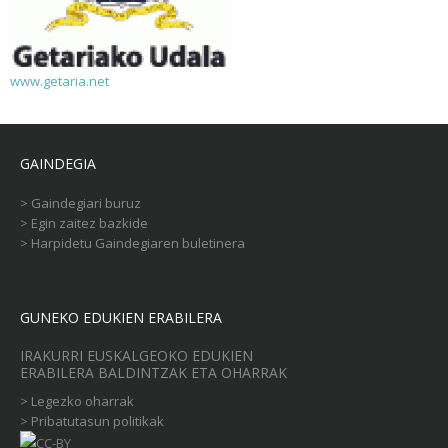
www.getaria.net
GAINDEGIA
>
Gaindegiari buruz
>
Egin zaitez bazkide
>
Harpidetu Gaindegiaren buletinera
GUNEKO EDUKIEN ERABILERA
IRAKURRI EUSKALGEOKO EDUKIEN
ERABILERA BALDINTZAK ETA OHARRAK
>
Legezko oharrak
>
Pribatutasun politikak