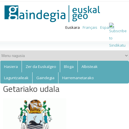
Euskalgeo
Skip to
main
content
Euskara
Français
Español
Hasiera
Zer da Euskalgeo
Bloga
Albisteak
Laguntzaileak
Gaindegia
Harremanetarako
Getariako udala