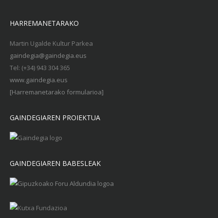
HARREMANETARAKO
Martin Ugalde Kultur Parkea
gaindegia@gaindegia.eus
Tel: (+34) 943 304 365
www.gaindegia.eus
[Harremanetarako formularioa]
GAINDEGIAREN PROIEKTUA
GAINDEGIAREN BABESLEAK