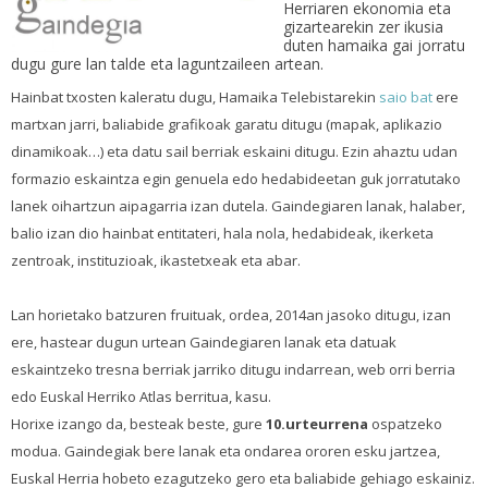
Herriaren ekonomia eta
gizartearekin zer ikusia
duten hamaika gai jorratu
dugu gure lan talde eta laguntzaileen artean.
Hainbat txosten kaleratu dugu, Hamaika Telebistarekin
saio bat
ere
martxan jarri, baliabide grafikoak garatu ditugu (mapak, aplikazio
dinamikoak…) eta datu sail berriak eskaini ditugu. Ezin ahaztu udan
formazio eskaintza egin genuela edo hedabideetan guk jorratutako
lanek oihartzun aipagarria izan dutela. Gaindegiaren lanak, halaber,
balio izan dio hainbat entitateri, hala nola, hedabideak, ikerketa
zentroak, instituzioak, ikastetxeak eta abar.
Lan horietako batzuren fruituak, ordea, 2014an jasoko ditugu, izan
ere, hastear dugun urtean Gaindegiaren lanak eta datuak
eskaintzeko tresna berriak jarriko ditugu indarrean, web orri berria
edo Euskal Herriko Atlas berritua, kasu.
Horixe izango da, besteak beste, gure
10.urteurrena
ospatzeko
modua. Gaindegiak bere lanak eta ondarea ororen esku jartzea,
Euskal Herria hobeto ezagutzeko gero eta baliabide gehiago eskainiz.