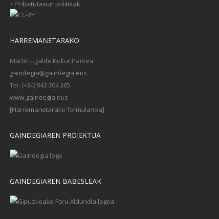
>
Pribatutasun politikak
HARREMANETARAKO
Martin Ugalde Kultur Parkea
gaindegia@gaindegia.eus
Tel: (+34) 943 304 365
www.gaindegia.eus
[Harremanetarako formularioa]
GAINDEGIAREN PROIEKTUA
GAINDEGIAREN BABESLEAK