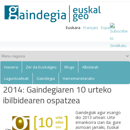
Euskalgeo
Skip to
main
content
Euskara
Français
Español
Hasiera
Zer da Euskalgeo
Bloga
Albisteak
Laguntzaileak
Gaindegia
Harremanetarako
2014: Gaindegiaren 10 urteko
ibilbidearen ospatzea
Gaindegiak agur esango
dio 2013 urteari. Urte
emankorra izan da; gure
asmoari jarraiki, Euskal