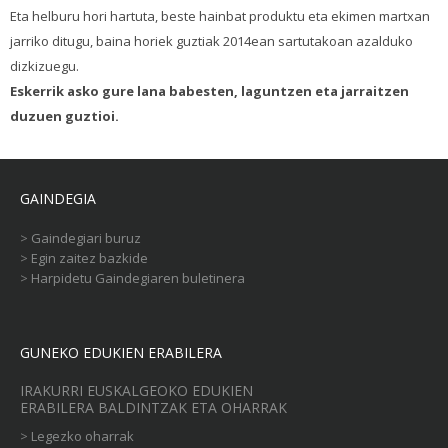
Eta helburu hori hartuta, beste hainbat produktu eta ekimen martxan
jarriko ditugu, baina horiek guztiak 2014ean sartutakoan azalduko
dizkizuegu.
Eskerrik asko gure lana babesten, laguntzen eta jarraitzen
duzuen guztioi.
GAINDEGIA
>
Gaindegiari buruz
>
Egin zaitez bazkide
>
Harpidetu Gaindegiaren buletinera
GUNEKO EDUKIEN ERABILERA
IRAKURRI EUSKALGEOKO EDUKIEN
ERABILERA BALDINTZAK ETA OHARRAK
>
Legezko oharrak