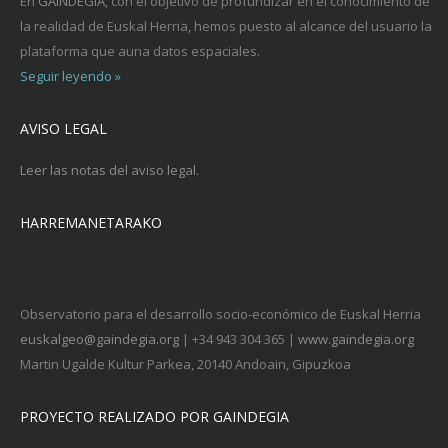
En
GAINDEGIA
, con el objetivo de profundizar en el conocimiento de
la realidad de Euskal Herria, hemos puesto al alcance del usuario la
plataforma que auna datos espaciales.
Seguir leyendo »
AVISO LEGAL
Leer las notas del aviso legal.
HARREMANETARAKO
Observatorio para el desarrollo socio-económico de Euskal Herria
euskalgeo@gaindegia.org
| +34 943 304 365 |
www.gaindegia.org
Martin Ugalde Kultur Parkea, 20140 Andoain, Gipuzkoa
PROYECTO REALIZADO POR GAINDEGIA