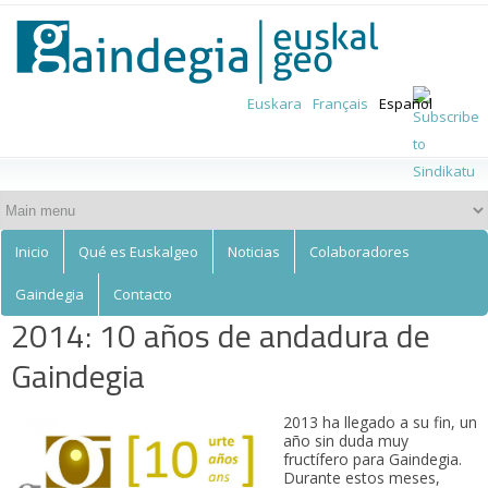
Euskalgeo
Skip to
main
content
Euskara
Français
Español
Inicio
Qué es Euskalgeo
Noticias
Colaboradores
Gaindegia
Contacto
2014: 10 años de andadura de
Gaindegia
2013 ha llegado a su fin, un
año sin duda muy
fructífero para Gaindegia.
Durante estos meses,