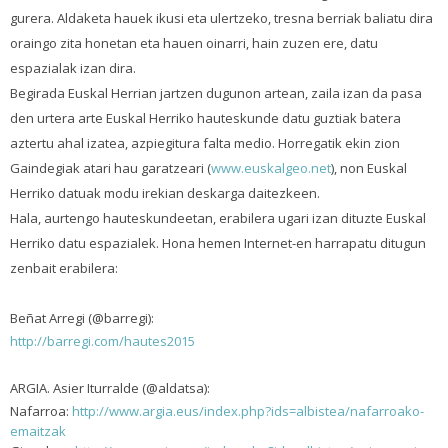
gurera. Aldaketa hauek ikusi eta ulertzeko, tresna berriak baliatu dira
oraingo zita honetan eta hauen oinarri, hain zuzen ere, datu
espazialak izan dira.
Begirada Euskal Herrian jartzen dugunon artean, zaila izan da pasa
den urtera arte Euskal Herriko hauteskunde datu guztiak batera
aztertu ahal izatea, azpiegitura falta medio. Horregatik ekin zion
Gaindegiak atari hau garatzeari (
www.euskalgeo.net
), non Euskal
Herriko datuak modu irekian deskarga daitezkeen.
Hala, aurtengo hauteskundeetan, erabilera ugari izan dituzte Euskal
Herriko datu espazialek. Hona hemen Internet-en harrapatu ditugun
zenbait erabilera:
Beñat Arregi (@barregi):
http://barregi.com/hautes2015
ARGIA. Asier Iturralde (@aldatsa):
Nafarroa:
http://www.argia.eus/index.php?ids=albistea/nafarroako-
emaitzak