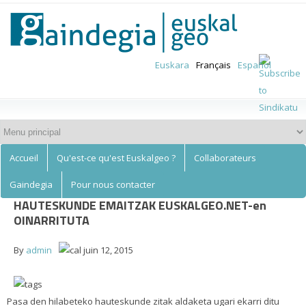
Euskalgeo
Aller au
contenu
principal
Euskara
Français
Español
Accueil
Qu'est-ce qu'est Euskalgeo ?
Collaborateurs
Gaindegia
Pour nous contacter
HAUTESKUNDE EMAITZAK EUSKALGEO.NET-en
OINARRITUTA
By
admin
juin 12, 2015
Pasa den hilabeteko hauteskunde zitak aldaketa ugari ekarri ditu