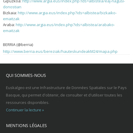
Gipuzkoa:
http://www.argia.eus/index.php?ids=albistea/eaj-nagusi-
donostian
Bizkaia:
http://www.argia.eus/index.php?ids=albistea/bizkaiko-
emaitzak
Araba:
http://www.argia.eus/index.php?ids=albistea/arabako-
emaitzak
BERRIA (@berria)
http://www.berria.eus/bereziak/hauteskundeakM24/mapa.php
QUI SOMMES-NOUS
Euskalgeo est une Infrastructure de Données Spatiales sur le Pays
Basque, qui permet d'obtenir, de consulter et d'utiliser toutes les
ressources disponibles.
Continuer la lecture »
MENTIONS LÉGALES