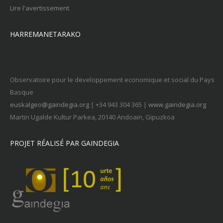
Lire l'avertissement
HARREMANETARAKO
Observatoire pour le developpement economique et social du Pays
Basque
euskalgeo@gaindegia.org
| +34 943 304 365 |
www.gaindegia.org
Martin Ugalde Kultur Parkea, 20140 Andoain, Gipuzkoa
PROJET RÉALISÉ PAR GAINDEGIA