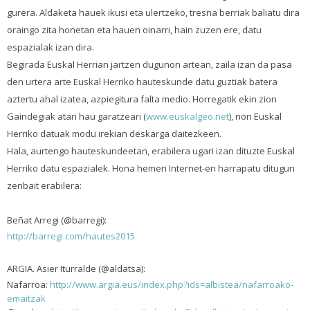
gurera. Aldaketa hauek ikusi eta ulertzeko, tresna berriak baliatu dira
oraingo zita honetan eta hauen oinarri, hain zuzen ere, datu
espazialak izan dira.
Begirada Euskal Herrian jartzen dugunon artean, zaila izan da pasa
den urtera arte Euskal Herriko hauteskunde datu guztiak batera
aztertu ahal izatea, azpiegitura falta medio. Horregatik ekin zion
Gaindegiak atari hau garatzeari (
www.euskalgeo.net
), non Euskal
Herriko datuak modu irekian deskarga daitezkeen.
Hala, aurtengo hauteskundeetan, erabilera ugari izan dituzte Euskal
Herriko datu espazialek. Hona hemen Internet-en harrapatu ditugun
zenbait erabilera:
Beñat Arregi (@barregi):
http://barregi.com/hautes2015
ARGIA. Asier Iturralde (@aldatsa):
Nafarroa:
http://www.argia.eus/index.php?ids=albistea/nafarroako-
emaitzak