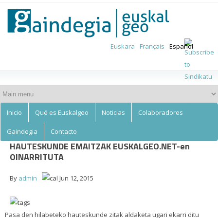
Euskalgeo
Skip to
main
content
Euskara
Français
Español
Inicio
Qué es Euskalgeo
Noticias
Colaboradores
Gaindegia
Contacto
HAUTESKUNDE EMAITZAK EUSKALGEO.NET-en
OINARRITUTA
By
admin
Jun 12, 2015
Pasa den hilabeteko hauteskunde zitak aldaketa ugari ekarri ditu