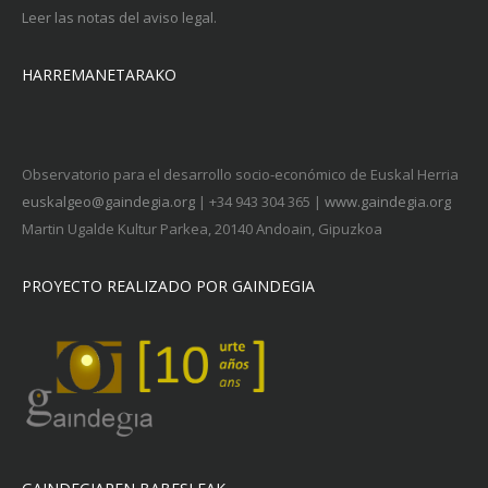
Leer las notas del aviso legal.
HARREMANETARAKO
Observatorio para el desarrollo socio-económico de Euskal Herria
euskalgeo@gaindegia.org
| +34 943 304 365 |
www.gaindegia.org
Martin Ugalde Kultur Parkea, 20140 Andoain, Gipuzkoa
PROYECTO REALIZADO POR GAINDEGIA