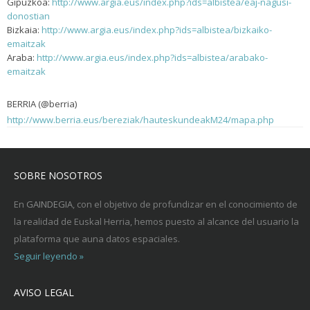
Gipuzkoa:
http://www.argia.eus/index.php?ids=albistea/eaj-nagusi-
donostian
Bizkaia:
http://www.argia.eus/index.php?ids=albistea/bizkaiko-
emaitzak
Araba:
http://www.argia.eus/index.php?ids=albistea/arabako-
emaitzak
BERRIA (@berria)
http://www.berria.eus/bereziak/hauteskundeakM24/mapa.php
SOBRE NOSOTROS
En
GAINDEGIA
, con el objetivo de profundizar en el conocimiento de
la realidad de Euskal Herria, hemos puesto al alcance del usuario la
plataforma que auna datos espaciales.
Seguir leyendo »
AVISO LEGAL