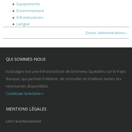
Equipements
Environnement
Infrastructures
Langue
Zones administratives ›
QUI SOMMES-NOUS
Euskalgeo est une Infrastructure de Données Spatiales sur le Pays
Basque, qui permet d'obtenir, de consulter et d'utiliser toutes les
ressources disponibles.
Continuer la lecture »
MENTIONS LÉGALES
Lire l'avertissement