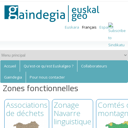
Euskalgeo
Aller au
contenu
principal
Euskara
Français
Español
Accueil
Qu'est-ce qu'est Euskalgeo ?
Collaborateurs
Gaindegia
Pour nous contacter
Zones fonctionnelles
Associations
Zonage
Comtés 
de déchets
Navarre
montag
linguistique